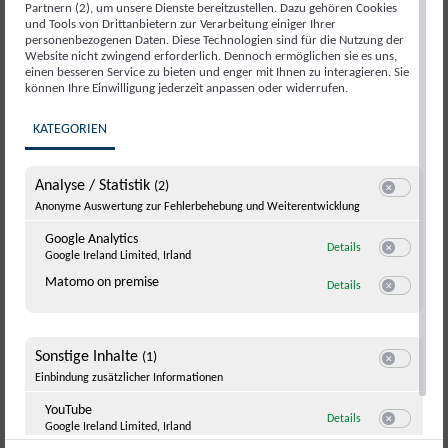
Partnern (2), um unsere Dienste bereitzustellen. Dazu gehören Cookies
bereitgestellt werden, Auswahl von Online-Werbung auf
und Tools von Drittanbietern zur Verarbeitung einiger Ihrer
anderen Plattformen, die mittels Real-Time-Bidding anhand
personenbezogenen Daten. Diese Technologien sind für die Nutzung der
Website nicht zwingend erforderlich. Dennoch ermöglichen sie es uns,
des Nutzungsverhaltens automatisch ausgewählt werden
einen besseren Service zu bieten und enger mit Ihnen zu interagieren. Sie
und Übermittlung und Darstellung von Video-Inhalten. Die
können Ihre Einwilligung jederzeit anpassen oder widerrufen.
Rechtsgrundlage für die Verarbeitung: Ihre Einwilligung
KATEGORIEN
nach Art. 6 (1) a DSGVO. Eine Übermittlung von Daten
erfolgt: in gemeinsamer Verantwortung an Google Ireland
Limited, Gordon House, Barrow Street, Dublin 4, Irland.
Analyse / Statistik
(2)
Dies kann auch eine Übermittlung von personenbezogenen
Switch zum E
Anonyme Auswertung zur Fehlerbehebung und Weiterentwicklung
Daten in ein Land außerhalb der Europäischen Union
Google Analytics
zu Google Analyti
Details
bedeuten. Die Übermittlung der Daten in die USA erfolgt
Google Ireland Limited, Irland
Switch zum E
aufgrund Art. 45 DSGVO iVm der
Matomo on premise
zu Matomo on pr
Details
Angemessenheitsentscheidung C(2023) 4745 der
Switch zum 
Europäischen Kommission, da sich der Datenempfänger
zur Einhaltung der Grundsätze der Datenverarbeitung des
Sonstige Inhalte
(1)
Data Privacy Frameworks (DPF) verpflichtet hat.
Switch zum E
Einbindung zusätzlicher Informationen
YouTube
zu YouTube
Details
Google Ireland Limited, Irland
Switch zum 