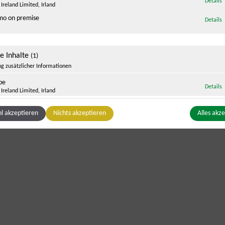
Details
Ireland Limited, Irland
o on premise
z
Details
ge Inhalte
(1)
g zusätzlicher Informationen
be
z
Details
Ireland Limited, Irland
l akzeptieren
Nichts akzeptieren
Alles akz