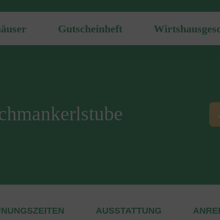
häuser
Gutscheinheft
Wirtshausgesc
Schmankerlstube
FNUNGSZEITEN
AUSSTATTUNG
ANRE