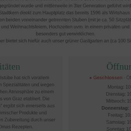
gegründet wurde und mittlerweile in 3ter Generation geführt wird
Stadtkern direkt zum Hauptplatz das bereits 1596 als Wirtshaus 
n beiden voneinander getrennten Stuben (mit je ca. 50 Sitzplätz
und Weihnachtsfeiern, Hochzeiten uvm. in einem privaten und 
besonders gut verwirklichen.
 bietet sich hiefür auch unser grüner Gastgarten an (ca 100 Si
itäten
Öffnun
lstube hat sich vorallem
● Geschlossen
· Ö
en Spezialitäten und wegen
Montag: 10
ichen Atmosphäre zu einem
Dienstag: 1
s von Graz etabliert. Die
Mittwoch: 1
 ergibt sich einerseits aus
Donnerstag: 
imischer Produkte und
Freitag: 10
len Zubereitung durch unser
Samstag: 10
Omas Rezepten.
Sonntag: 10