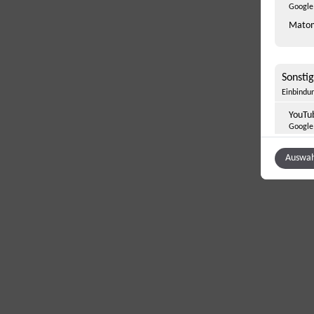
Google 
Matom
Sonsti
Einbindun
YouTu
Google 
Auswah