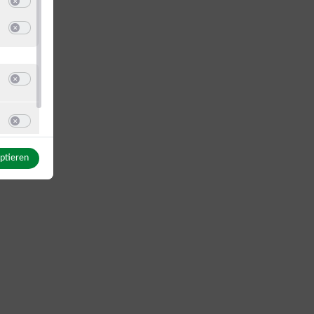
Switch zum Einwilligen bzw. Ablehnen des Dienstes Google Analytics
u Matomo on premise
Switch zum Einwilligen bzw. Ablehnen des Dienstes Matomo on premise
Switch zum Einwilligen bzw. Ablehnen der Kategorie Sonstige Inhalte
u YouTube
Switch zum Einwilligen bzw. Ablehnen des Dienstes YouTube
eptieren