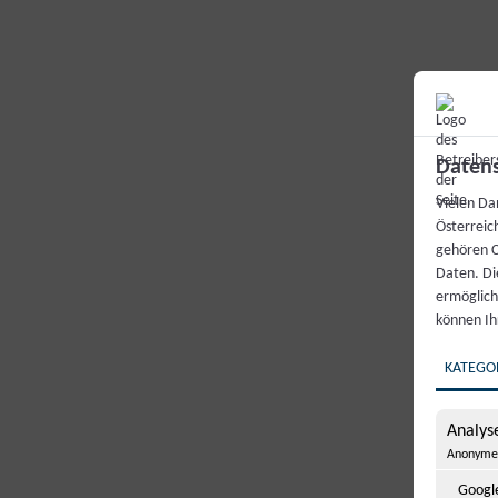
Datens
Vielen Dan
Österreic
gehören C
Daten. Di
ermögliche
können Ih
KATEGO
Analyse
Anonyme 
Google