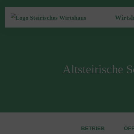
Wirts
Altsteirische 
BETRIEB
ÖF