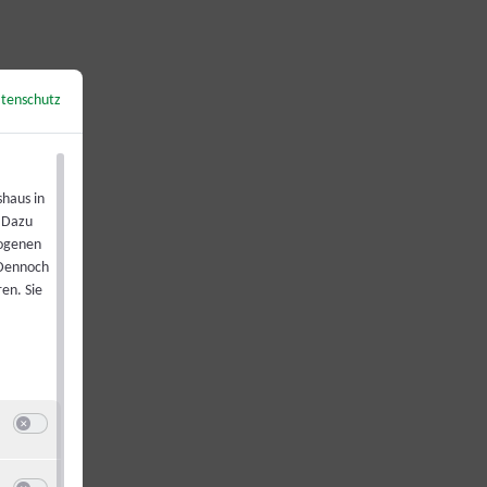
tenschutz
←
Zurück zur Übersicht
shaus in
. Dazu
zogenen
 Dennoch
en. Sie
Switch zum Einwilligen bzw. Ablehnen der Kategorie Analyse / Statistik
u Google Analytics