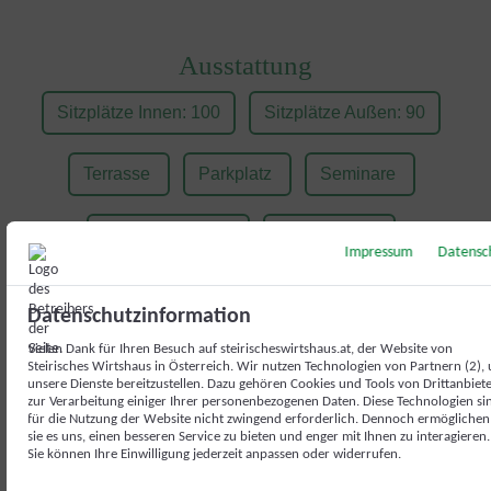
Ausstattung
Sitzplätze Innen: 100
Sitzplätze Außen: 90
Terrasse
Parkplatz
Seminare
Kinderfreundlich
Tiere erlaubt
Impressum
Datensc
Zahlungsarten
Datenschutzinformation
Vielen Dank für Ihren Besuch auf steirischeswirtshaus.at, der Website von
Barzahlung
Kartenzahlung
Maestro
Steirisches Wirtshaus in Österreich. Wir nutzen Technologien von Partnern (2),
unsere Dienste bereitzustellen. Dazu gehören Cookies und Tools von Drittanbiet
zur Verarbeitung einiger Ihrer personenbezogenen Daten. Diese Technologien si
für die Nutzung der Website nicht zwingend erforderlich. Dennoch ermöglichen
VISA
Mastercard
sie es uns, einen besseren Service zu bieten und enger mit Ihnen zu interagieren.
Sie können Ihre Einwilligung jederzeit anpassen oder widerrufen.