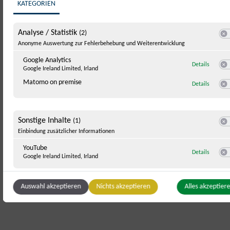
KATEGORIEN
Anreise
Analyse / Statistik
(2)
Swit
Anonyme Auswertung zur Fehlerbehebung und Weiterentwicklung
Google Analytics
zu Googl
Details
Google Ireland Limited, Irland
Swi
Matomo on premise
zu Mato
Details
Swi
Sonstige Inhalte
(1)
Swit
Einbindung zusätzlicher Informationen
YouTube
zu YouT
Details
Google Ireland Limited, Irland
Swi
Auswahl akzeptieren
Nichts akzeptieren
Alles akzeptier