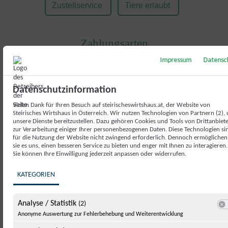
Zustellservice
Tiere erlaubt
Zahlungsarten
Impressum
Datensc
Barzahlung
Kartenzahlung
Maestro
Datenschutzinformation
VISA
Mastercard
Amercian Express
Vielen Dank für Ihren Besuch auf steirischeswirtshaus.at, der Website von
Steirisches Wirtshaus in Österreich. Wir nutzen Technologien von Partnern (2),
unsere Dienste bereitzustellen. Dazu gehören Cookies und Tools von Drittanbiet
zur Verarbeitung einiger Ihrer personenbezogenen Daten. Diese Technologien si
für die Nutzung der Website nicht zwingend erforderlich. Dennoch ermöglichen
sie es uns, einen besseren Service zu bieten und enger mit Ihnen zu interagieren.
Anreise
Sie können Ihre Einwilligung jederzeit anpassen oder widerrufen.
KATEGORIEN
Analyse / Statistik
(2)
Swit
Anonyme Auswertung zur Fehlerbehebung und Weiterentwicklung