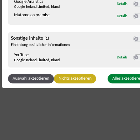
Google Analytics
zu Googl
Details
Google Ireland Limited, Irland
Swi
Matomo on premise
zu Mato
Details
Swi
Sonstige Inhalte
(1)
Swit
Einbindung zusätzlicher Informationen
YouTube
zu YouT
Details
Google Ireland Limited, Irland
Swi
Auswahl akzeptieren
Nichts akzeptieren
Alles akzeptier