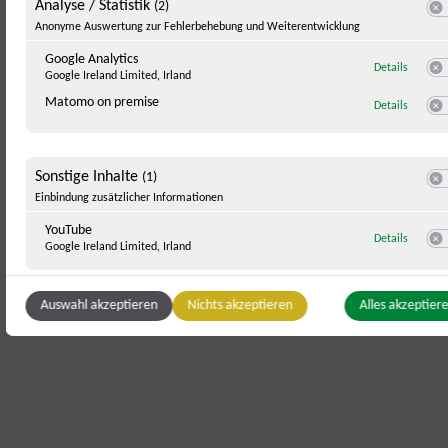
Analyse / Statistik
(2)
Swit
Anonyme Auswertung zur Fehlerbehebung und Weiterentwicklung
Google Analytics
zu Googl
Details
Google Ireland Limited, Irland
Swi
Matomo on premise
zu Mato
Details
Swi
Sonstige Inhalte
(1)
Swit
Einbindung zusätzlicher Informationen
YouTube
zu YouT
Details
Google Ireland Limited, Irland
Swi
Auswahl akzeptieren
Nichts akzeptieren
Alles akzeptier