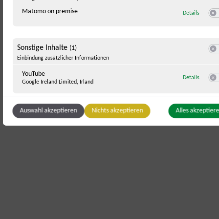
Swi
Zahlungsarten
Matomo on premise
zu Mato
Details
Swi
Barzahlung
Sonstige Inhalte
(1)
Swit
Einbindung zusätzlicher Informationen
YouTube
zu YouT
Details
Anreise
Google Ireland Limited, Irland
Swi
Auswahl akzeptieren
Nichts akzeptieren
Alles akzeptier