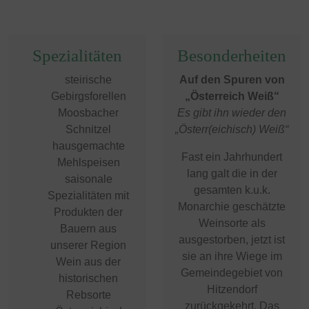
Spezialitäten
Besonderheiten
steirische
Auf den Spuren von
Gebirgsforellen
„Österreich Weiß“
Moosbacher
Es gibt ihn wieder den
Schnitzel
„Österr(eichisch) Weiß“
hausgemachte
Fast ein Jahrhundert
Mehlspeisen
lang galt die in der
saisonale
gesamten k.u.k.
Spezialitäten mit
Monarchie geschätzte
Produkten der
Weinsorte als
Bauern aus
ausgestorben, jetzt ist
unserer Region
sie an ihre Wiege im
Wein aus der
Gemeindegebiet von
historischen
Hitzendorf
Rebsorte
zurückgekehrt. Das