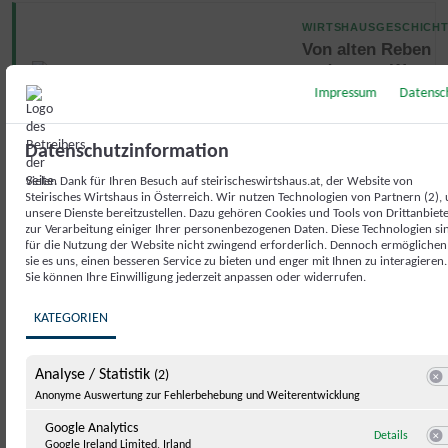
WIRTSHAUSGESCHICH
Von alten Reben
und neuen Wegen
Impressum
Datensc
Erfahre mehr über
dieses Wirtshaus
Datenschutzinformation
Vielen Dank für Ihren Besuch auf steirischeswirtshaus.at, der Website von
Steirisches Wirtshaus in Österreich. Wir nutzen Technologien von Partnern (2),
unsere Dienste bereitzustellen. Dazu gehören Cookies und Tools von Drittanbiet
Ausstattung
zur Verarbeitung einiger Ihrer personenbezogenen Daten. Diese Technologien si
für die Nutzung der Website nicht zwingend erforderlich. Dennoch ermöglichen
sie es uns, einen besseren Service zu bieten und enger mit Ihnen zu interagieren.
Sitzplätze Innen: 150
Sitzplätze Außen: 30
Sie können Ihre Einwilligung jederzeit anpassen oder widerrufen.
KATEGORIEN
Terrasse
Buspartner (Menüs für Reisegruppen)
Analyse / Statistik
(2)
Parkplatz
Seminare
Zustellservice
Swit
Anonyme Auswertung zur Fehlerbehebung und Weiterentwicklung
Google Analytics
zu Googl
Details
Google Ireland Limited, Irland