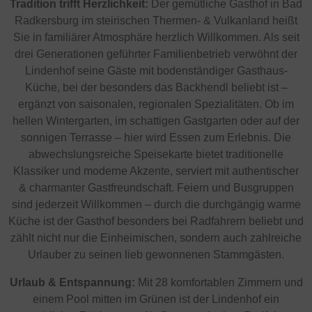
Tradition trifft Herzlichkeit:
Der gemütliche Gasthof in Bad
Radkersburg im steirischen Thermen- & Vulkanland heißt
Sie in familiärer Atmosphäre herzlich Willkommen. Als seit
drei Generationen geführter Familienbetrieb verwöhnt der
Lindenhof seine Gäste mit bodenständiger Gasthaus-
Küche, bei der besonders das Backhendl beliebt ist –
ergänzt von saisonalen, regionalen Spezialitäten. Ob im
hellen Wintergarten, im schattigen Gastgarten oder auf der
sonnigen Terrasse – hier wird Essen zum Erlebnis. Die
abwechslungsreiche Speisekarte bietet traditionelle
Klassiker und moderne Akzente, serviert mit authentischer
& charmanter Gastfreundschaft. Feiern und Busgruppen
sind jederzeit Willkommen – durch die durchgängig warme
Küche ist der Gasthof besonders bei Radfahrern beliebt und
zählt nicht nur die Einheimischen, sondern auch zahlreiche
Urlauber zu seinen lieb gewonnenen Stammgästen.
Urlaub & Entspannung:
Mit 28 komfortablen Zimmern und
einem Pool mitten im Grünen ist der Lindenhof ein