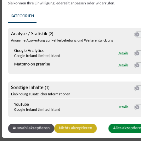
Sie können Ihre Einwilligung jederzeit anpassen oder widerrufen.
KATEGORIEN
Analyse / Statistik
(2)
Swit
Anonyme Auswertung zur Fehlerbehebung und Weiterentwicklung
Google Analytics
zu Googl
Details
Google Ireland Limited, Irland
Swi
Matomo on premise
zu Mato
Details
Swi
Sonstige Inhalte
(1)
Swit
Einbindung zusätzlicher Informationen
YouTube
zu YouT
Details
Google Ireland Limited, Irland
Swi
Auswahl akzeptieren
Nichts akzeptieren
Alles akzeptier