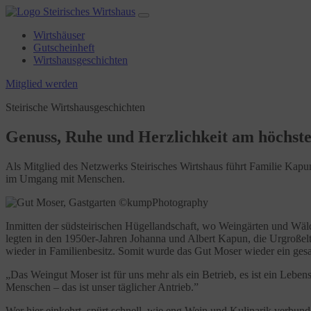
Wirtshäuser
Gutscheinheft
Wirtshausgeschichten
Mitglied werden
Steirische Wirtshausgeschichten
Genuss, Ruhe und Herzlichkeit am höchst
Als Mitglied des Netzwerks Steirisches Wirtshaus führt Familie Kap
im Umgang mit Menschen.
Inmitten der südsteirischen Hügellandschaft, wo Weingärten und Wäld
legten in den 1950er-Jahren Johanna und Albert Kapun, die Urgroßelt
wieder in Familienbesitz. Somit wurde das Gut Moser wieder ein gesa
„Das Weingut Moser ist für uns mehr als ein Betrieb, es ist ein Leb
Menschen – das ist unser täglicher Antrieb.”
Wer hier einkehrt, spürt schnell, wie eng Wein und Kulinarik verbund