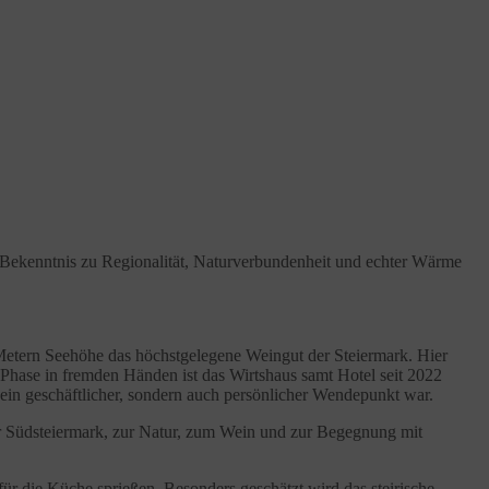
n Bekenntnis zu Regionalität, Naturverbundenheit und echter Wärme
0 Metern Seehöhe das höchstgelegene Weingut der Steiermark. Hier
Phase in fremden Händen ist das Wirtshaus samt Hotel seit 2022
 ein geschäftlicher, sondern auch persönlicher Wendepunkt war.
zur Südsteiermark, zur Natur, zum Wein und zur Begegnung mit
ür die Küche sprießen. Besonders geschätzt wird das steirische