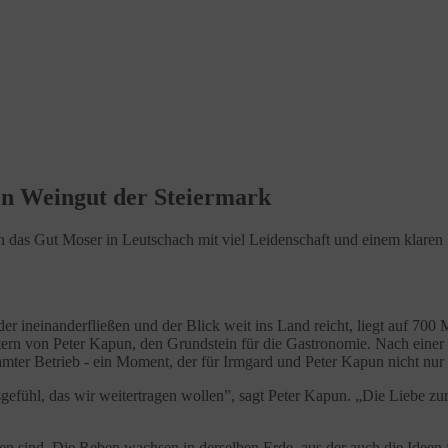
en Weingut der Steiermark
un das Gut Moser in Leutschach mit viel Leidenschaft und einem klare
er ineinanderfließen und der Blick weit ins Land reicht, liegt auf 70
ern von Peter Kapun, den Grundstein für die Gastronomie. Nach einer 
mter Betrieb - ein Moment, der für Irmgard und Peter Kapun nicht nur
ensgefühl, das wir weitertragen wollen”, sagt Peter Kapun. „Die Liebe 
en sind. Die Reben wachsen in derselben Erde, aus der auch die Ideen f