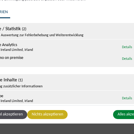
RIEN
risches Wirtshaus. „Es steht für gelebte Regionalität. Es geht nicht n
 / Statistik
(2)
 ehrlich, ist für sie selbstverständlich.
Auswertung zur Fehlerbehebung und Weiterentwicklung
hkeit Hand in Hand gehen. Wer hier Platz nimmt, erlebt die Südsteierm
 Analytics
z
Details
ersinkt, bleibt ein Gefühl, das viele Gäste teilen: Man möchte wie
Ireland Limited, Irland
o on premise
z
Details
ge Inhalte
(1)
g zusätzlicher Informationen
be
z
Details
Ireland Limited, Irland
l akzeptieren
Nichts akzeptieren
Alles akz