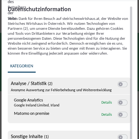
„Francis“ serviert wird. Es geht dabei nie um
Datenschutzinformation
Effekthascherei, sondern um handwerkliche Qualität und
eine Küche, die nahbar bleibt und trotzdem überrascht.
Vielen Dank für Ihren Besuch auf steirischeswirtshaus.at, der Website von
Steirisches Wirtshaus in Österreich. Wir nutzen Technologien von
Partnern (2), um unsere Dienste bereitzustellen. Dazu gehören Cookies
und Tools von Drittanbietern zur Verarbeitung einiger Ihrer
personenbezogenen Daten. Diese Technologien sind für die Nutzung der
"
Einer der schönsten Momente war unser
Website nicht zwingend erforderlich. Dennoch ermöglichen sie es uns,
einen besseren Service zu bieten und enger mit Ihnen zu interagieren. Sie
erstes vollbesetztes Gastzimmer nach dem
können Ihre Einwilligung jederzeit anpassen oder widerrufen.
Lockdown –wir haben uns angesehen und
KATEGORIEN
wussten: Es war richtig
"
Annemarie und Michael Gauster
Analyse / Statistik
(2)
Switch zum E
Anonyme Auswertung zur Fehlerbehebung und Weiterentwicklung
Google Analytics
zu Google Analyti
Details
Google Ireland Limited, Irland
Switch zum E
Matomo on premise
zu Matomo on pr
Details
Switch zum 
Mit Weitblick weiterdenken
Wer den Kreuzwirt besucht, spürt rasch: Hier wird mit Liebe
Sonstige Inhalte
(1)