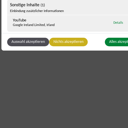
Sonstige Inhalte
(1)
Einbindung zusätzlicher Informationen
YouTube
zu 
Details
Google Ireland Limited, Irland
Auswahl akzeptieren
Nichts akzeptieren
Alles akzep