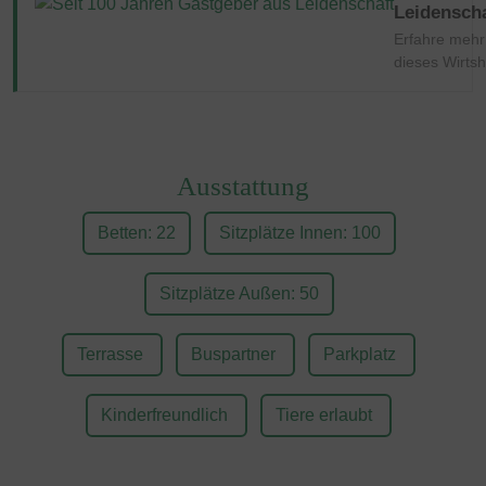
Leidenscha
Erfahre mehr
dieses Wirts
Ausstattung
Betten: 22
Sitzplätze Innen: 100
Sitzplätze Außen: 50
Terrasse
Buspartner
Parkplatz
Kinderfreundlich
Tiere erlaubt