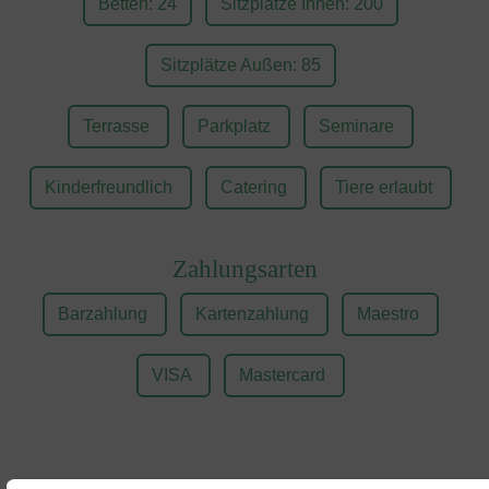
Betten: 24
Sitzplätze Innen: 200
Sitzplätze Außen: 85
Terrasse
Parkplatz
Seminare
Kinderfreundlich
Catering
Tiere erlaubt
Zahlungsarten
Barzahlung
Kartenzahlung
Maestro
VISA
Mastercard